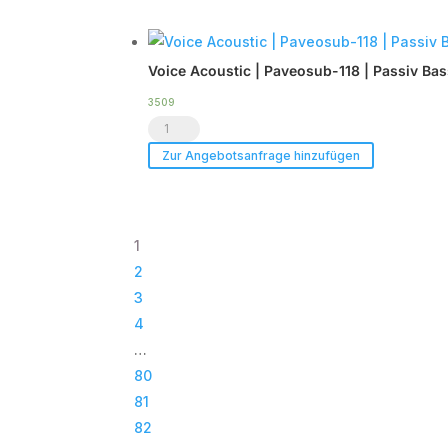
-
Case
Tourpack
|
Voice Acoustic | Paveosub-118 | Passiv Ba
(8er
TOP
Set)
Menge
3509
Voice
Menge
Acoustic
Zur Angebotsanfrage hinzufügen
|
Paveosub-
118
1
|
2
Passiv
3
Bass
4
|
…
Subwoofer
80
|
81
TOP
82
Menge