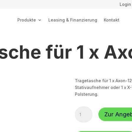
Login
Produkte
Leasing & Finanzierung
Kontakt
sche für 1 x A
Tragetasche für 1 x Axon-1
Stativaufnehmer oder 1 x X
Polsterung.
Tragetasche
Zur Ange
für
1
x