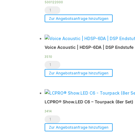
2
500122000
Transportschutzhaube
x
CXN-
CXN-
Zur Angebotsanfrage hinzufügen
12
12
Menge
Menge
Voice Acoustic | HDSP-6DA | DSP Endstufe 
3510
Voice
Acoustic
Zur Angebotsanfrage hinzufügen
|
HDSP-
6DA
LCPRO® Show.LED C6 – Tourpack (8er Set)
|
DSP
3414
LCPRO®
Endstufe
Show.LED
|
Zur Angebotsanfrage hinzufügen
C6
im