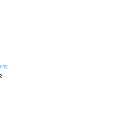
eliebtheit
ortiert
12