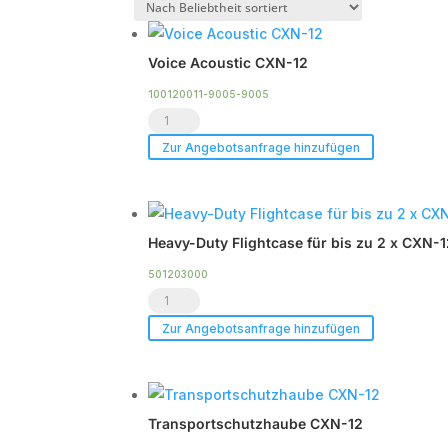
B
s
Voice Acoustic CXN-12
100120011-9005-9005
Voice
Acoustic
Zur Angebotsanfrage hinzufügen
CXN-
12
Menge
Heavy-Duty Flightcase für bis zu 2 x CXN-
501203000
Heavy-
Duty
Zur Angebotsanfrage hinzufügen
Flightcase
für
bis
Transportschutzhaube CXN-12
zu