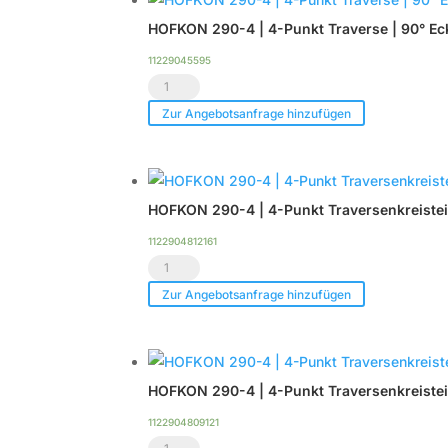
4-
HOFKON 290-4 | 4-Punkt Traverse | 90° Ec
Punkt
Traverse
11229045595
HOFKON
|
290-
90°
Zur Angebotsanfrage hinzufügen
4
Ecke
|
3-
4-
Wege
HOFKON 290-4 | 4-Punkt Traversenkreisteil |
Punkt
Rund
Traverse
C30R
1122904812161
HOFKON
|
|
290-
90°
Black
Zur Angebotsanfrage hinzufügen
4
Ecke
Line
|
5-
Menge
4-
Wege
HOFKON 290-4 | 4-Punkt Traversenkreisteil 
Punkt
C55
Traversenkreisteil
|
1122904809121
HOFKON
|