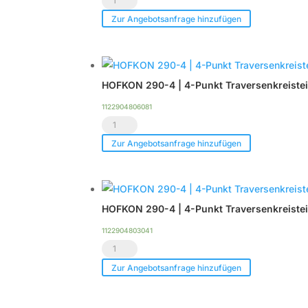
Black
290-
12m
Line
Zur Angebotsanfrage hinzufügen
4
(16-
Menge
|
tlg)
4-
|
HOFKON 290-4 | 4-Punkt Traversenkreisteil 
Punkt
Silber
Traversenkreisteil
Menge
1122904806081
HOFKON
|
290-
9m
Zur Angebotsanfrage hinzufügen
4
(12-
|
tlg)
4-
|
HOFKON 290-4 | 4-Punkt Traversenkreisteil 
Punkt
Silber
Traversenkreisteil
Menge
1122904803041
HOFKON
|
290-
6m
Zur Angebotsanfrage hinzufügen
4
(8-
|
tlg)