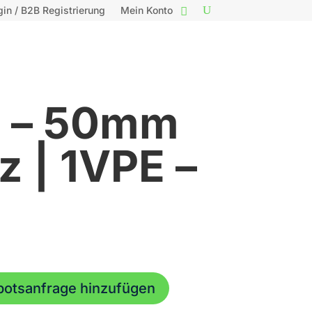
gin / B2B Registrierung
Mein Konto
g – 50mm
z | 1VPE –
botsanfrage hinzufügen