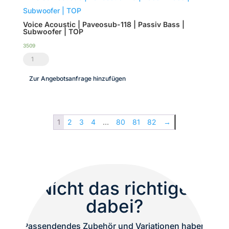
TOP
(8er
Menge
Set)
Voice Acoustic | Paveosub-118 | Passiv Bass |
Subwoofer | TOP
Menge
3509
Voice
Acoustic
Zur Angebotsanfrage hinzufügen
|
Paveosub-
118
1
2
3
4
…
80
81
82
→
|
Passiv
Bass
|
Subwoofer
Nicht das richtige
|
dabei?
TOP
Menge
Passendendes Zubehör und Variationen haben