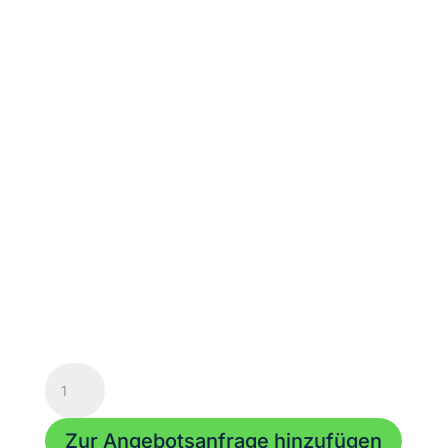
Doppelschelle
-
500
Zur Angebotsanfrage hinzufügen
kg