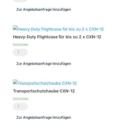
Acoustic
Zur Angebotsanfrage hinzufügen
CXN-
12
Menge
Heavy-Duty Flightcase für bis zu 2 x CXN-12
501203000
Heavy-
Duty
Zur Angebotsanfrage hinzufügen
Flightcase
für
bis
zu
Transportschutzhaube CXN-12
2
500122000
x
Transportschutzhaube
CXN-
CXN-
Zur Angebotsanfrage hinzufügen
12
12
Menge
Menge