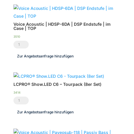
Voice Acoustic | HDSP-6DA | DSP Endstufe | im
Case | TOP
3510
Voice
Acoustic
Zur Angebotsanfrage hinzufügen
|
HDSP-
6DA
|
LCPRO® Show.LED C6 – Tourpack (8er Set)
DSP
3414
Endstufe
LCPRO®
|
Show.LED
Zur Angebotsanfrage hinzufügen
im
C6
Case
-
|
Tourpack