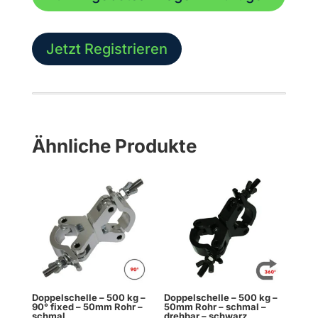
-
50mm
Rohr
Jetzt Registrieren
-
schmal
-
drehbar
| 1VPE
Ähnliche Produkte
-
15
Stk.
Menge
Doppelschelle – 500 kg –
Doppelschelle – 500 kg –
90° fixed – 50mm Rohr –
50mm Rohr – schmal –
schmal
drehbar – schwarz