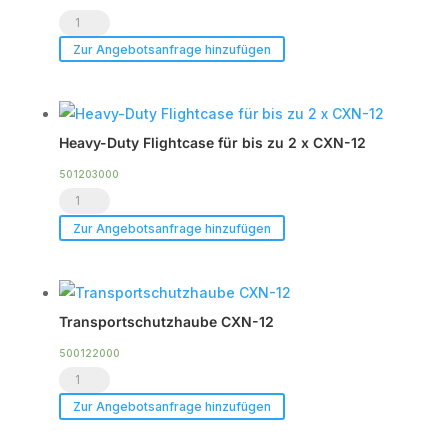
Voice
Acoustic
Zur Angebotsanfrage hinzufügen
CXN-
12
Menge
Heavy-Duty Flightcase für bis zu 2 x CXN-12
501203000
Heavy-
Duty
Zur Angebotsanfrage hinzufügen
Flightcase
für
bis
Transportschutzhaube CXN-12
zu
2
500122000
Transportschutzhaube
x
CXN-
CXN-
Zur Angebotsanfrage hinzufügen
12
12