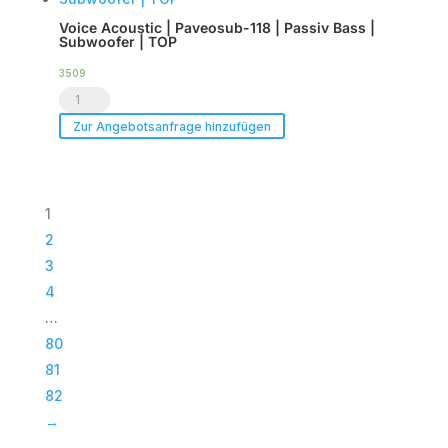
(8er
TOP
Voice Acoustic | Paveosub-118 | Passiv Bass |
Set)
Menge
Subwoofer | TOP
Menge
3509
Voice
Acoustic
Zur Angebotsanfrage hinzufügen
|
Paveosub-
118
1
|
2
Passiv
3
Bass
4
|
…
Subwoofer
80
|
81
TOP
82
Menge
→