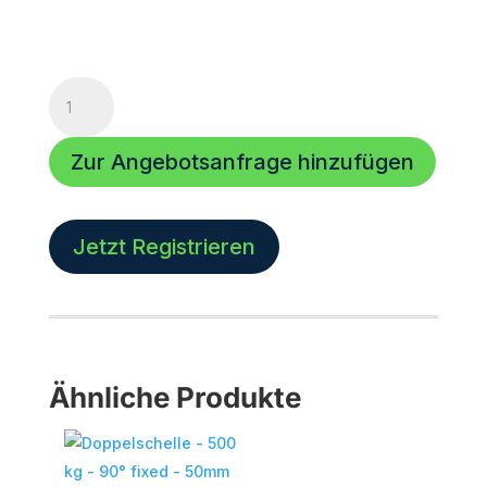
Doppelschelle
-
500
Zur Angebotsanfrage hinzufügen
kg
-
90°
fixed
Jetzt Registrieren
-
50mm
Rohr
-
schmal
-
Ähnliche Produkte
schwarz
Menge