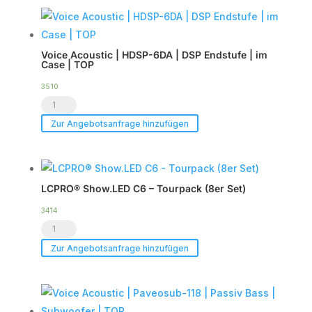
Menge
Menge
Voice Acoustic | HDSP-6DA | DSP Endstufe | im
Case | TOP
3510
Voice
Acoustic
Zur Angebotsanfrage hinzufügen
|
HDSP-
6DA
LCPRO® Show.LED C6 – Tourpack (8er Set)
|
DSP
3414
LCPRO®
Endstufe
Show.LED
|
Zur Angebotsanfrage hinzufügen
C6
im
-
Case
Tourpack
|