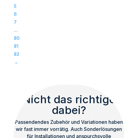
(12-
5
tlg)
6
|
7
Silber
…
Menge
80
81
82
→
Nicht das richtige
dabei?
Passendendes Zubehör und Variationen haben
wir fast immer vorrätig. Auch Sonderlösungen
für Installationen und anspurchsvolle