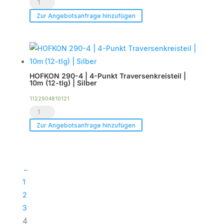
HOFKON
Ecke
290-
Zur Angebotsanfrage hinzufügen
6-
4
Wege
|
C61
5000mm |
|
4-
Silber
HOFKON 290-4 | 4-Punkt Traversenkreisteil |
Punkt
10m (12-tlg) | Silber
Menge
Traverse
1122904810121
|
HOFKON
Black
290-
Zur Angebotsanfrage hinzufügen
Line
4
Menge
|
4-
←
Punkt
1
Traversenkreisteil
2
|
3
10m
4