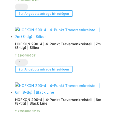
HOFKON
290-
Zur Angebotsanfrage hinzufügen
4
|
4-
Punkt
HOFKON 290-4 | 4-Punkt Traversenkreisteil | 7m
Traversenkreisteil
(8-tlg) | Silber
|
1122904807081
9m
HOFKON
(12-
290-
Zur Angebotsanfrage hinzufügen
tlg)
4
|
|
Black
4-
Line
Punkt
Menge
HOFKON 290-4 | 4-Punkt Traversenkreisteil | 6m
Traversenkreisteil
(8-tlg) | Black Line
|
112290480608195