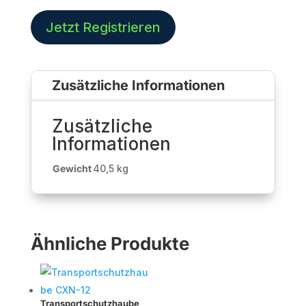
zu
2
Jetzt Registrieren
x
CXN-
12
Zusätzliche Informationen
Menge
Zusätzliche
Informationen
Gewicht
40,5 kg
Ähnliche Produkte
Transportschutzhaube