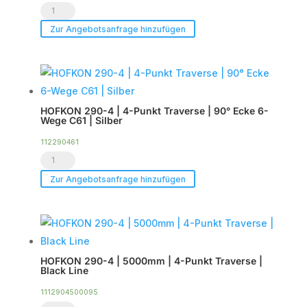
7m
HOFKON
(8-
290-
Zur Angebotsanfrage hinzufügen
tlg)
4
|
|
Silber
4-
Menge
Punkt
HOFKON 290-4 | 4-Punkt Traverse | 90° Ecke 6-
Traversenkreisteil
Wege C61 | Silber
|
112290461
6m
HOFKON
(8-
290-
Zur Angebotsanfrage hinzufügen
tlg)
4
|
|
Black
4-
Line
Punkt
Menge
HOFKON 290-4 | 5000mm | 4-Punkt Traverse |
Traverse
Black Line
|
1112904500095
90°