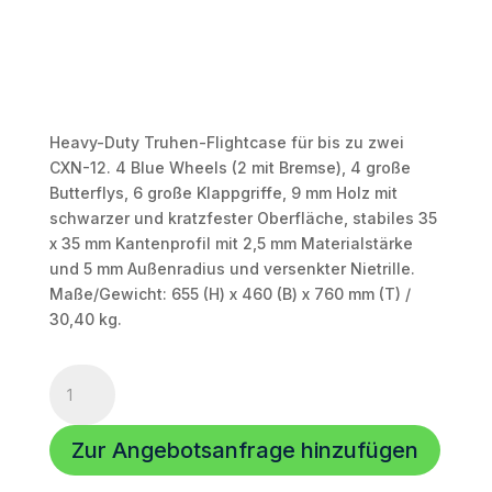
Heavy-Duty Truhen-Flightcase für bis zu zwei
CXN-12. 4 Blue Wheels (2 mit Bremse), 4 große
Butterflys, 6 große Klappgriffe, 9 mm Holz mit
schwarzer und kratzfester Oberfläche, stabiles 35
x 35 mm Kantenprofil mit 2,5 mm Materialstärke
und 5 mm Außenradius und versenkter Nietrille.
Maße/Gewicht: 655 (H) x 460 (B) x 760 mm (T) /
30,40 kg.
Heavy-
Duty
Flightcase
Zur Angebotsanfrage hinzufügen
für
bis