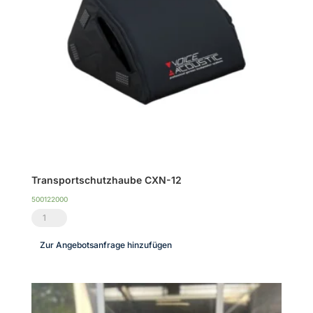
12
Menge
Transportschutzhaube CXN-12
500122000
Transportschutzhaube
CXN-
Zur Angebotsanfrage hinzufügen
12
Menge