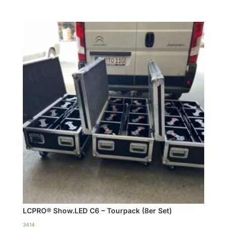
HDSP-
6DA
|
DSP
Endstufe
|
im
Case
|
TOP
Menge
LCPRO® Show.LED C6 – Tourpack (8er Set)
3414