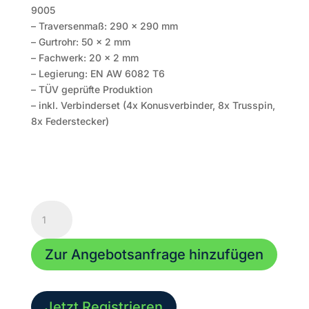
9005
– Traversenmaß: 290 x 290 mm
– Gurtrohr: 50 x 2 mm
– Fachwerk: 20 x 2 mm
– Legierung: EN AW 6082 T6
– TÜV geprüfte Produktion
– inkl. Verbinderset (4x Konusverbinder, 8x Trusspin,
8x Federstecker)
HOFKON
290-
4
Zur Angebotsanfrage hinzufügen
|
2000mm |
4-
Punkt
Jetzt Registrieren