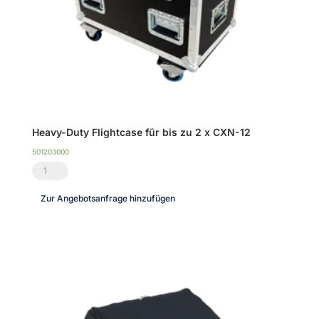
Heavy-Duty Flightcase für bis zu 2 x CXN-12
501203000
Heavy-
Duty
Zur Angebotsanfrage hinzufügen
Flightcase
für
bis
zu
2
x
CXN-