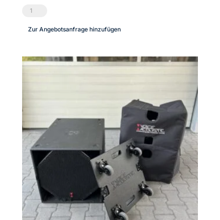
LCPRO®
Show.LED
Zur Angebotsanfrage hinzufügen
C6
-
Tourpack
(8er
Set)
Menge