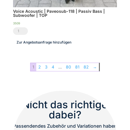
Voice Acoustic | Paveosub-118 | Passiv Bass |
Subwoofer | TOP
3509
Voice
Acoustic
Zur Angebotsanfrage hinzufügen
|
Paveosub-
118
1
2
3
4
…
80
81
82
→
|
Passiv
Bass
|
Subwoofer
Nicht das richtige
|
dabei?
TOP
Menge
Passendendes Zubehör und Variationen haben