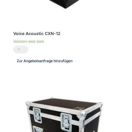
Voice Acoustic CXN-12
100120011-9005-9005
Voice
Acoustic
Zur Angebotsanfrage hinzufügen
CXN-
12
Menge