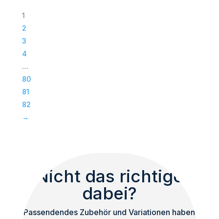
118
1
|
2
Passiv
3
Bass
4
|
…
Subwoofer
80
|
81
TOP
82
Menge
→
Nicht das richtige
dabei?
Passendendes Zubehör und Variationen haben