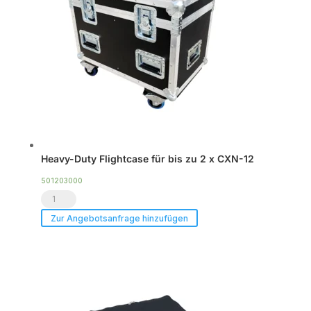
Heavy-Duty Flightcase für bis zu 2 x CXN-12
501203000
Heavy-
Duty
Zur Angebotsanfrage hinzufügen
Flightcase
für
bis
zu
2