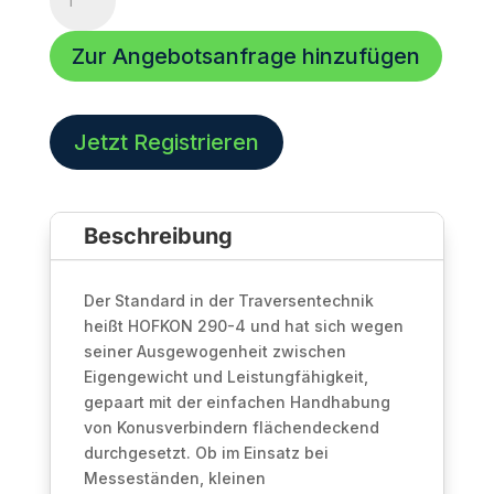
290-
4
Zur Angebotsanfrage hinzufügen
|
250mm |
4-
Punkt
Jetzt Registrieren
Traverse
|
Black
Beschreibung
Line
Menge
Der Standard in der Traversentechnik
heißt HOFKON 290-4 und hat sich wegen
seiner Ausgewogenheit zwischen
Eigengewicht und Leistungfähigkeit,
gepaart mit der einfachen Handhabung
von Konusverbindern flächendeckend
durchgesetzt. Ob im Einsatz bei
Messeständen, kleinen