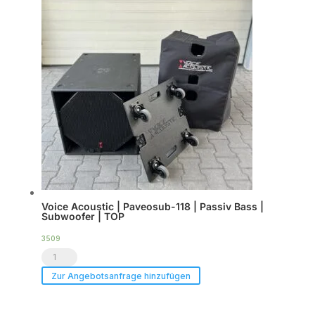
(8er
Set)
Menge
Voice Acoustic | Paveosub-118 | Passiv Bass |
Subwoofer | TOP
3509
Voice
Acoustic
Zur Angebotsanfrage hinzufügen
|
Paveosub-