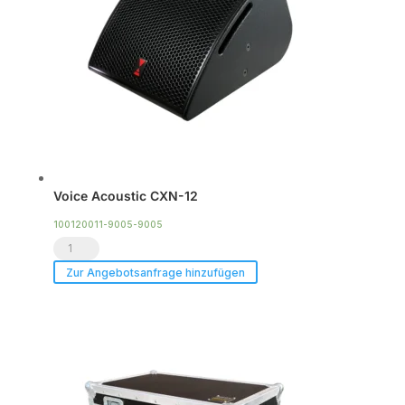
Voice Acoustic CXN-12
100120011-9005-9005
Voice
Acoustic
Zur Angebotsanfrage hinzufügen
CXN-
12
Menge