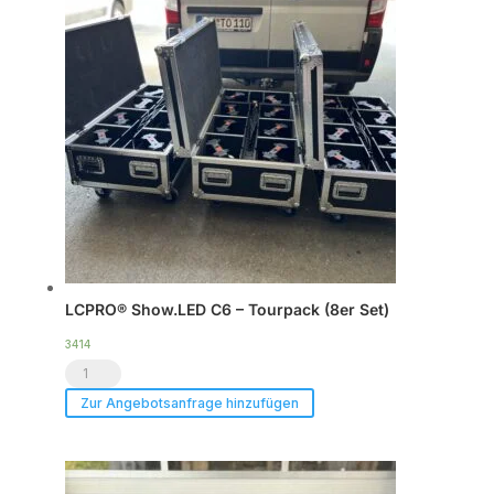
|
DSP
Endstufe
|
im
Case
|
TOP
Menge
LCPRO® Show.LED C6 – Tourpack (8er Set)
3414
LCPRO®
Show.LED
Zur Angebotsanfrage hinzufügen
C6
-
Tourpack