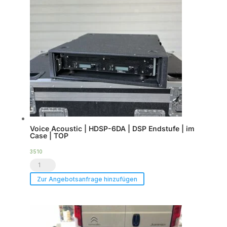
Voice Acoustic | HDSP-6DA | DSP Endstufe | im
Case | TOP
3510
Voice
Acoustic
Zur Angebotsanfrage hinzufügen
|
HDSP-
6DA