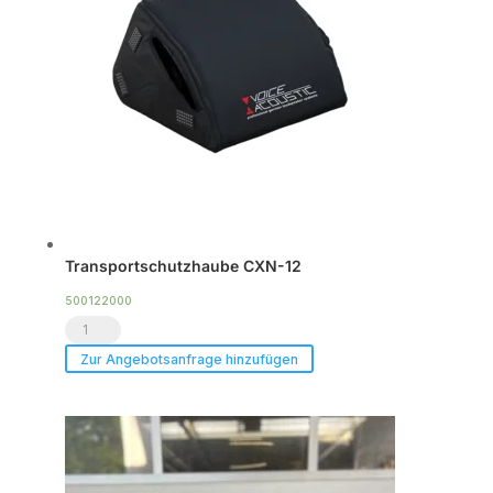
x
CXN-
12
Menge
Transportschutzhaube CXN-12
500122000
Transportschutzhaube
CXN-
Zur Angebotsanfrage hinzufügen
12
Menge