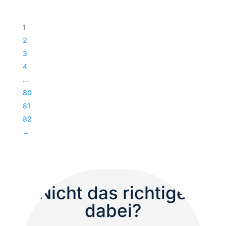
Paveosub-
118
1
|
2
Passiv
3
Bass
4
|
…
Subwoofer
80
|
81
TOP
82
Menge
→
Nicht das richtige
dabei?