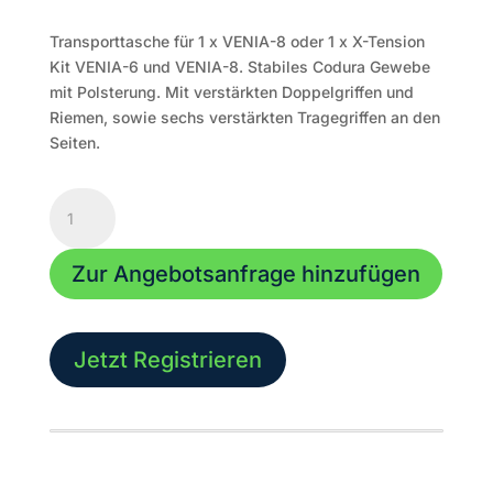
Transporttasche für 1 x VENIA-8 oder 1 x X-Tension
Kit VENIA-6 und VENIA-8. Stabiles Codura Gewebe
mit Polsterung. Mit verstärkten Doppelgriffen und
Riemen, sowie sechs verstärkten Tragegriffen an den
Seiten.
Transporttasche
für
1
Zur Angebotsanfrage hinzufügen
x
VENIA-
8
oder
Jetzt Registrieren
1
x
X-
Tension
Kit