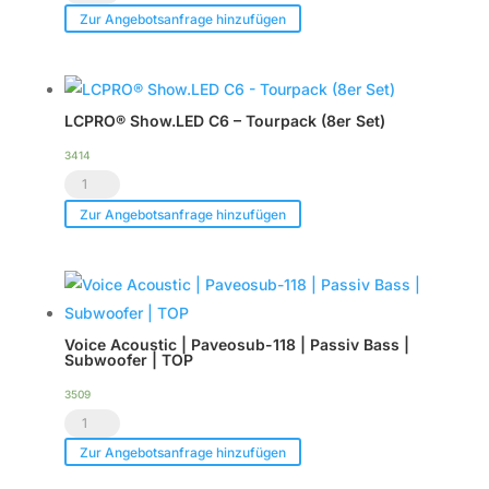
Acoustic
Zur Angebotsanfrage hinzufügen
|
HDSP-
6DA
LCPRO® Show.LED C6 – Tourpack (8er Set)
|
DSP
3414
LCPRO®
Endstufe
Show.LED
|
Zur Angebotsanfrage hinzufügen
C6
im
-
Case
Tourpack
|
(8er
TOP
Voice Acoustic | Paveosub-118 | Passiv Bass |
Set)
Menge
Subwoofer | TOP
Menge
3509
Voice
Acoustic
Zur Angebotsanfrage hinzufügen
|