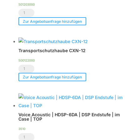
501203000
Heavy-
Duty
Zur Angebotsanfrage hinzufügen
Flightcase
für
bis
Transportschutzhaube CXN-12
zu
2
500122000
Transportschutzhaube
x
CXN-
CXN-
Zur Angebotsanfrage hinzufügen
12
12
Menge
Menge
Voice Acoustic | HDSP-6DA | DSP Endstufe | im
Case | TOP
3510
Voice