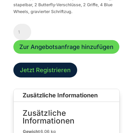
stapelbar, 2 Butterfly-Verschlüsse, 2 Griffe, 4 Blue
Wheels, gravierter Schriftzug.
Abnehmbares
Rollbrett
Paveosub-
Zur Angebotsanfrage hinzufügen
118
Menge
Jetzt Registrieren
Zusätzliche Informationen
Zusätzliche
Informationen
Gewicht
6,06 kg