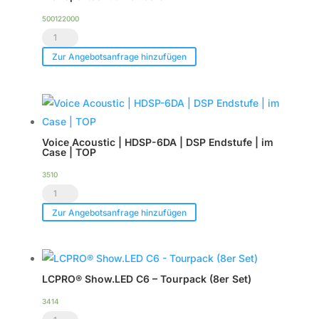
zu
2
500122000
Transportschutzhaube
x
CXN-
CXN-
Zur Angebotsanfrage hinzufügen
12
12
Menge
Menge
Voice Acoustic | HDSP-6DA | DSP Endstufe | im
Case | TOP
3510
Voice
Acoustic
Zur Angebotsanfrage hinzufügen
|
HDSP-
6DA
LCPRO® Show.LED C6 – Tourpack (8er Set)
|
DSP
3414
LCPRO®