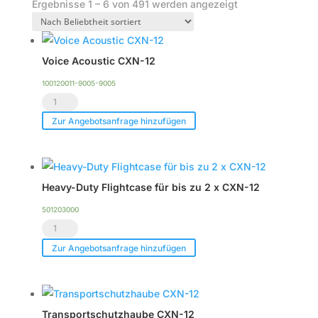
Nach
Ergebnisse 1 – 6 von 491 werden angezeigt
Beliebtheit
sortiert
Voice Acoustic CXN-12
100120011-9005-9005
Voice
Acoustic
Zur Angebotsanfrage hinzufügen
CXN-
12
Menge
Heavy-Duty Flightcase für bis zu 2 x CXN-12
501203000
Heavy-
Duty
Zur Angebotsanfrage hinzufügen
Flightcase
für
bis
Transportschutzhaube CXN-12