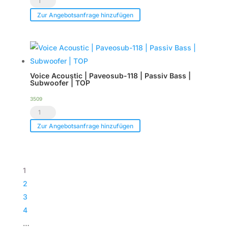
Endstufe
Show.LED
|
Zur Angebotsanfrage hinzufügen
C6
im
-
Case
Tourpack
|
(8er
TOP
Voice Acoustic | Paveosub-118 | Passiv Bass |
Set)
Menge
Subwoofer | TOP
Menge
3509
Voice
Acoustic
Zur Angebotsanfrage hinzufügen
|
Paveosub-
118
1
|
2
Passiv
3
Bass
4
|
…