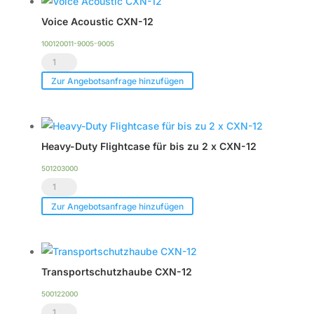
Voice Acoustic CXN-12
100120011-9005-9005
Voice
Acoustic
Zur Angebotsanfrage hinzufügen
CXN-
12
Menge
Heavy-Duty Flightcase für bis zu 2 x CXN-12
501203000
Heavy-
Duty
Zur Angebotsanfrage hinzufügen
Flightcase
für
bis
Transportschutzhaube CXN-12
zu
2
500122000
Transportschutzhaube
x