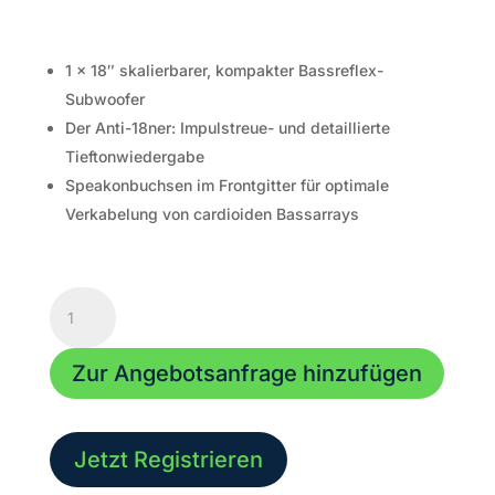
1 x 18″ skalierbarer, kompakter Bassreflex-
Subwoofer
Der Anti-18ner: Impulstreue- und detaillierte
Tieftonwiedergabe
Speakonbuchsen im Frontgitter für optimale
Verkabelung von cardioiden Bassarrays
Voice
Acoustic
Paveosub-
Zur Angebotsanfrage hinzufügen
118
Menge
Jetzt Registrieren