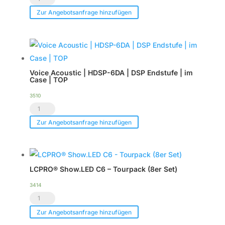
CXN-
CXN-
Zur Angebotsanfrage hinzufügen
12
12
Menge
Menge
Voice Acoustic | HDSP-6DA | DSP Endstufe | im
Case | TOP
3510
Voice
Acoustic
Zur Angebotsanfrage hinzufügen
|
HDSP-
6DA
LCPRO® Show.LED C6 – Tourpack (8er Set)
|
DSP
3414
LCPRO®
Endstufe
Show.LED
|
Zur Angebotsanfrage hinzufügen
C6