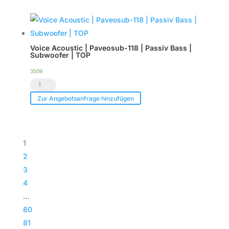
im
-
Case
Tourpack
|
(8er
TOP
Voice Acoustic | Paveosub-118 | Passiv Bass |
Set)
Menge
Subwoofer | TOP
Menge
3509
Voice
Acoustic
Zur Angebotsanfrage hinzufügen
|
Paveosub-
118
1
|
2
Passiv
3
Bass
4
|
…
Subwoofer
80
|
81