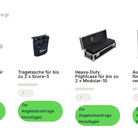
Nach
eigt
Beliebtheit
sortiert
ür
Tragetasche für bis
Heavy-Duty
Au
zu 2 x Score-5
Flightcase für bis zu
fü
2 x Modular-10
ve
505002000
500103000
30
Tragetasche
Heavy-
Au
für
Duty
Fr
Zur
bis
Zur
Angebotsanfrage
Flightcase
fü
Angebotsanfrage
zu
hinzufügen
für
Mo
hinzufügen
2
bis
10
x
zu
ve