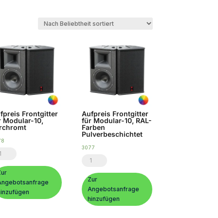
fpreis Frontgitter
Aufpreis Frontgitter
r Modular-10,
für Modular-10, RAL-
rchromt
Farben
Pulverbeschichtet
78
3077
fpreis
Aufpreis
ontgitter
Frontgitter
Zur
r
Zur
Angebotsanfrage
für
Angebotsanfrage
dular-
hinzufügen
Modular-
hinzufügen
,
10,
rchromt