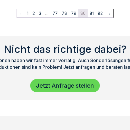
Score-
2
M
5
←
1
2
3
…
77
78
79
80
81
82
→
x
Menge
Modular-
10
Menge
Nicht das richtige dabei?
nen haben wir fast immer vorrätig. Auch Sonderlösungen für
duktionen sind kein Problem! Jetzt anfragen und beraten las
Jetzt Anfrage stellen