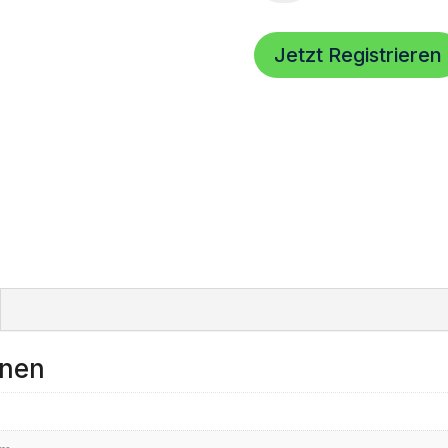
Paveosub-
118
Menge
Jetzt Registrieren
onen