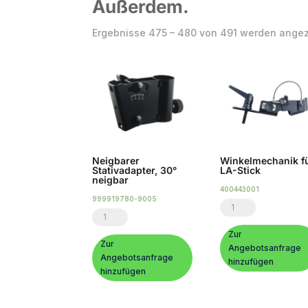
Außerdem.
Ergebnisse 475 – 480 von 491 werden angez
Neigbarer
Winkelmechanik f
Stativadapter, 30°
LA-Stick
neigbar
400443001
999919780-9005
Winkelmechanik
Neigbarer
für
Stativadapter,
Zur
LA-
Zur
Angebotsanfrage
30°
Angebotsanfrage
Stick
hinzufügen
neigbar
hinzufügen
Menge
Menge