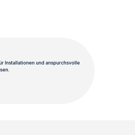
RAL-
enge
Farben
Pulverbeschichtet
Menge
 Installationen und anspurchsvolle
sen.