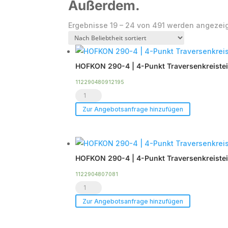
Außerdem.
Ergebnisse 19 – 24 von 491 werden angezei
HOFKON 290-4 | 4-Punkt Traversenkreisteil 
112290480912195
HOFKON
290-
Zur Angebotsanfrage hinzufügen
4
|
4-
HOFKON 290-4 | 4-Punkt Traversenkreisteil |
Punkt
Traversenkreisteil
1122904807081
HOFKON
|
290-
9m
Zur Angebotsanfrage hinzufügen
4
(12-
|
tlg)