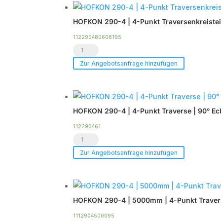
4-
|
HOFKON 290-4 | 4-Punkt Traversenkreisteil 
Punkt
Black
Traversenkreisteil
Line
112290480608195
HOFKON
|
Menge
290-
7m
Zur Angebotsanfrage hinzufügen
4
(8-
|
tlg)
4-
|
HOFKON 290-4 | 4-Punkt Traverse | 90° Eck
Punkt
Silber
Traversenkreisteil
Menge
112290461
HOFKON
|
290-
6m
Zur Angebotsanfrage hinzufügen
4
(8-
|
tlg)
4-
|
HOFKON 290-4 | 5000mm | 4-Punkt Travers
Punkt
Black
Traverse
Line
1112904500095