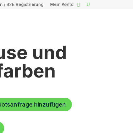
n / B2B Registrierung
Mein Konto
use und
farben
botsanfrage hinzufügen