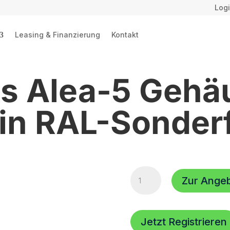
Logi
Leasing & Finanzierung
Kontakt
is Alea-5 Gehä
r in RAL-Sonder
Aufpreis
Zur Ange
Alea-
5
Gehäuse
und
Jetzt Registrieren