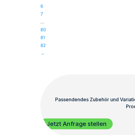
tlg)
6
|
7
Silber
…
Menge
80
81
82
→
Passendendes Zubehör und Variatio
Pro
Jetzt Anfrage stellen