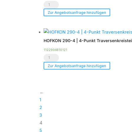
HOFKON
|
Menge
290-
90°
Zur Angebotsanfrage hinzufügen
4
Ecke
|
6-
5000mm |
Wege
HOFKON 290-4 | 4-Punkt Traversenkreisteil |
4-
C61
Punkt
|
1122904810121
HOFKON
Traverse
Silber
290-
|
Menge
Zur Angebotsanfrage hinzufügen
4
Black
|
Line
4-
Menge
←
Punkt
1
Traversenkreisteil
2
|
3
10m
4
(12-
5