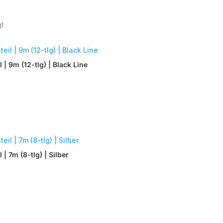
Nach
gt
Beliebtheit
sortiert
| 9m (12-tlg) | Black Line
 7m (8-tlg) | Silber