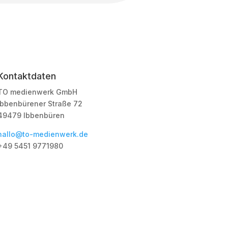
Kontaktdaten
TO medienwerk GmbH
Ibbenbürener Straße 72
49479 Ibbenbüren
hallo@to-medienwerk.de
+49 5451
9771980