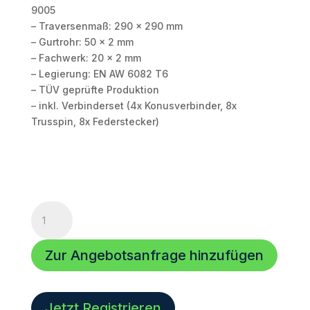
9005
– Traversenmaß: 290 x 290 mm
– Gurtrohr: 50 x 2 mm
– Fachwerk: 20 x 2 mm
– Legierung: EN AW 6082 T6
– TÜV geprüfte Produktion
– inkl. Verbinderset (4x Konusverbinder, 8x
Trusspin, 8x Federstecker)
HOFKON
290-
4
Zur Angebotsanfrage hinzufügen
|
2500mm |
4-
Punkt
Jetzt Registrieren