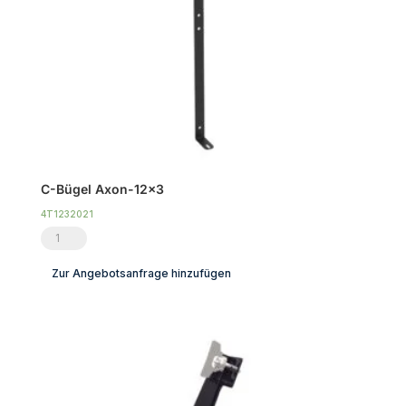
C-Bügel Axon-12×3
4T1232021
C-
Bügel
Zur Angebotsanfrage hinzufügen
Axon-
12x3
Menge