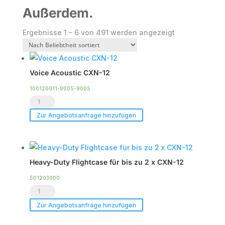
Außerdem.
Nach
Ergebnisse 1 – 6 von 491 werden angezeigt
Beliebtheit
sortiert
Voice Acoustic CXN-12
100120011-9005-9005
Voice
Acoustic
Zur Angebotsanfrage hinzufügen
CXN-
12
Menge
Heavy-Duty Flightcase für bis zu 2 x CXN-12
501203000
Heavy-
Duty
Zur Angebotsanfrage hinzufügen
Flightcase