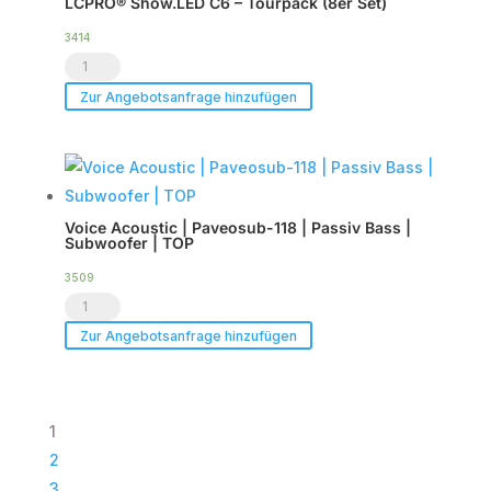
LCPRO® Show.LED C6 – Tourpack (8er Set)
|
DSP
3414
LCPRO®
Endstufe
Show.LED
|
Zur Angebotsanfrage hinzufügen
C6
im
-
Case
Tourpack
|
(8er
TOP
Voice Acoustic | Paveosub-118 | Passiv Bass |
Set)
Menge
Subwoofer | TOP
Menge
3509
Voice
Acoustic
Zur Angebotsanfrage hinzufügen
|
Paveosub-
118
1
|
2
Passiv
3