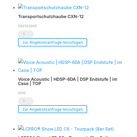
für
bis
Transportschutzhaube CXN-12
zu
2
500122000
Transportschutzhaube
x
CXN-
CXN-
Zur Angebotsanfrage hinzufügen
12
12
Menge
Menge
Voice Acoustic | HDSP-6DA | DSP Endstufe | im
Case | TOP
3510
Voice
Acoustic
Zur Angebotsanfrage hinzufügen
|
HDSP-
6DA