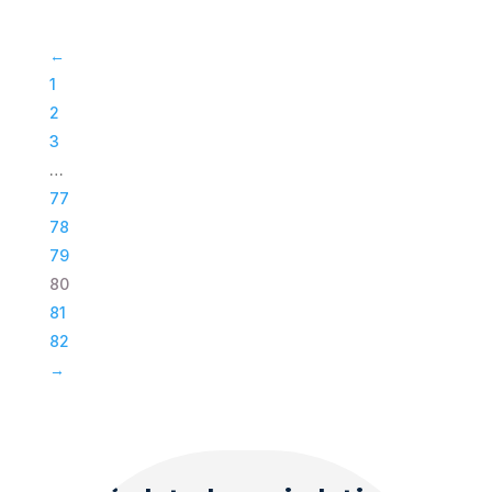
Modular-
10,
←
RAL-
1
Farben
2
Pulverbeschichtet
3
Menge
…
77
78
79
80
81
82
→