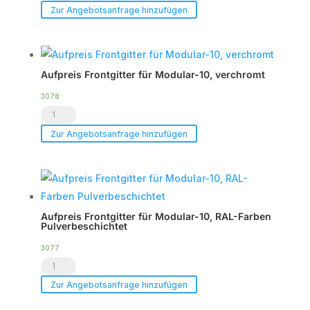
Duty
Zur Angebotsanfrage hinzufügen
Flightcase
für
bis
Aufpreis Frontgitter für Modular-10, verchromt
zu
2
3078
Aufpreis
x
Frontgitter
Modular-
Zur Angebotsanfrage hinzufügen
für
10
Modular-
Menge
10,
verchromt
Aufpreis Frontgitter für Modular-10, RAL-Farben
Menge
Pulverbeschichtet
3077
Aufpreis
Frontgitter
Zur Angebotsanfrage hinzufügen
für