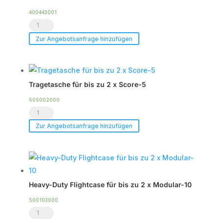
400443001
Winkelmechanik
für
Zur Angebotsanfrage hinzufügen
LA-
Stick
Menge
Tragetasche für bis zu 2 x Score-5
505002000
Tragetasche
für
Zur Angebotsanfrage hinzufügen
bis
zu
2
x
Heavy-Duty Flightcase für bis zu 2 x Modular-10
Score-
5
500103000
Heavy-
Menge