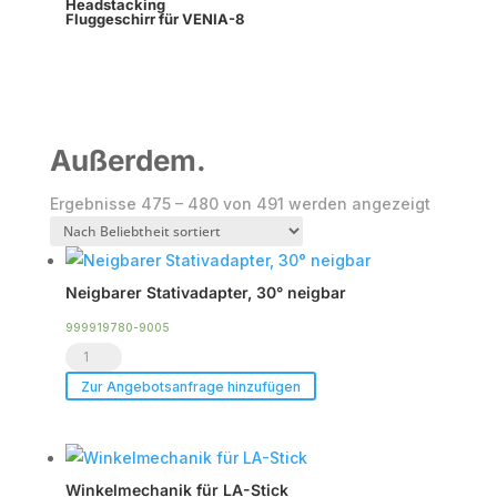
Headstacking
Fluggeschirr für VENIA-8
Außerdem.
Nach
Ergebnisse 475 – 480 von 491 werden angezeigt
Beliebth
sortiert
Neigbarer Stativadapter, 30° neigbar
999919780-9005
Neigbarer
Stativadapter,
Zur Angebotsanfrage hinzufügen
30°
neigbar
Menge
Winkelmechanik für LA-Stick