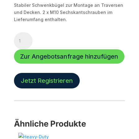
Stabiler Schwenkbügel zur Montage an Traversen
und Decken. 2 x M10 Sechskantschrauben im
Lieferumfang enthalten.
U-
Bügel
für
Zur Angebotsanfrage hinzufügen
VENIA-
8
Menge
Jetzt Registrieren
Ähnliche Produkte