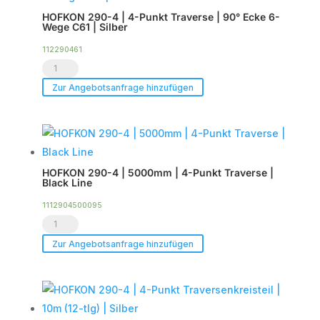
Punkt
HOFKON 290-4 | 4-Punkt Traverse | 90° Ecke 6-
Traversenkreisteil
Wege C61 | Silber
|
112290461
6m
HOFKON
(8-
290-
Zur Angebotsanfrage hinzufügen
tlg)
4
|
|
Black
4-
Line
Punkt
Menge
HOFKON 290-4 | 5000mm | 4-Punkt Traverse |
Traverse
Black Line
|
1112904500095
90°
HOFKON
Ecke
290-
Zur Angebotsanfrage hinzufügen
6-
4
Wege
|
C61
5000mm |
|
4-