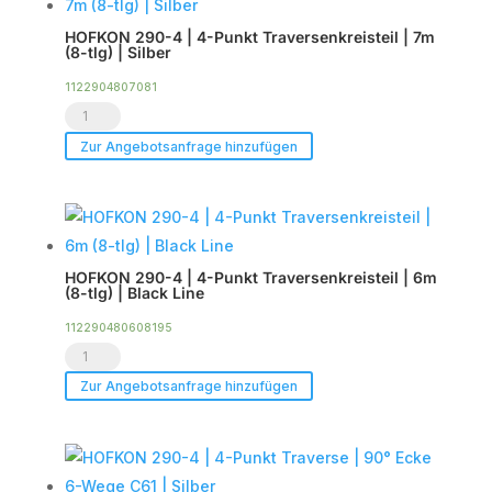
Punkt
HOFKON 290-4 | 4-Punkt Traversenkreisteil | 7m
Traversenkreisteil
(8-tlg) | Silber
|
1122904807081
9m
HOFKON
(12-
290-
Zur Angebotsanfrage hinzufügen
tlg)
4
|
|
Black
4-
Line
Punkt
Menge
HOFKON 290-4 | 4-Punkt Traversenkreisteil | 6m
Traversenkreisteil
(8-tlg) | Black Line
|
112290480608195
7m
HOFKON
(8-
290-
Zur Angebotsanfrage hinzufügen
tlg)
4
|
|
Silber
4-
Menge